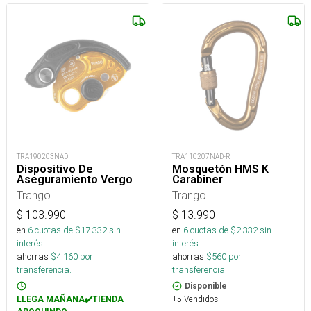
TRA190203NAD
TRA110207NAD-R
Dispositivo De
Mosquetón HMS K
Aseguramiento Vergo
Carabiner
Trango
Trango
$
103.990
$
13.990
en
6
cuotas de $
17.332
sin
en
6
cuotas de $
2.332
sin
interés
interés
ahorras
$
4.160
por
ahorras
$
560
por
transferencia.
transferencia.
Disponible
+5 Vendidos
LLEGA MAÑANA✔️TIENDA