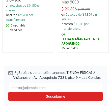
$
54.900
Mas 8000
en
6
cuotas de $
9.150
sin
$
29.396
$
59.990
interés
en
6
cuotas de $
4.899
sin
ahorras
$
2.200
por
interés
transferencia.
ahorras
$
1.180
por
Disponible
transferencia.
+5 Vendidos
LLEGA MAÑANA✔️TIENDA
APOQUINDO
+5 Vendidos
📍¿Sabías que también tenemos TIENDA FÍSICA?📍
Visítanos en Av. Apoquindo 7331, piso 9 – Las Condes
Correo electrónico
Suscribirme