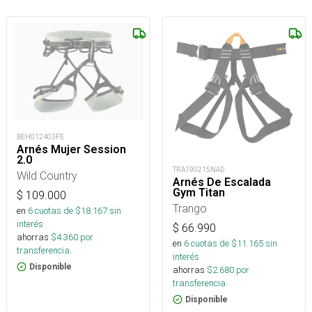
BEH012403FE
Arnés Mujer Session
2.0
TRA190215NAD
Wild Country
Arnés De Escalada
Gym Titan
$
109.000
Trango
en
6
cuotas de $
18.167
sin
interés
$
66.990
ahorras
$
4.360
por
en
6
cuotas de $
11.165
sin
transferencia.
interés
Disponible
ahorras
$
2.680
por
transferencia.
Disponible