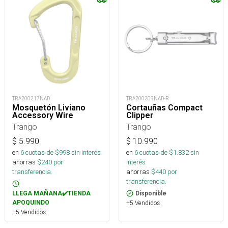
TRA200217NAD
TRA200209NAD-R
Mosquetón Liviano
Cortauñas Compact
Accessory Wire
Clipper
Trango
Trango
$
5.990
$
10.990
en
6
cuotas de $
998
sin interés
en
6
cuotas de $
1.832
sin
ahorras
$
240
por
interés
transferencia.
ahorras
$
440
por
transferencia.
LLEGA MAÑANA✔️TIENDA
Disponible
APOQUINDO
+5 Vendidos
+5 Vendidos