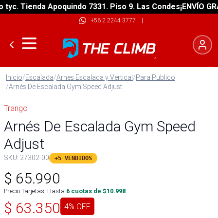
c. Tienda Apoquindo 7331. Piso 9. Las Condes
¡ENVÍO GRATIS
+56 2 2244 3777
|
Inicio
/
Escalada
/
Arnes Escalada y Vertical
/
Para Publico
/
Arnés De Escalada Gym Speed Adjust
Trango
Arnés De Escalada Gym Speed
Adjust
SKU:
27302-00
+5 VENDIDOS
$
65.990
Precio Tarjetas: Hasta
6
cuotas de $
10.998
$
63.350
4
% OFF