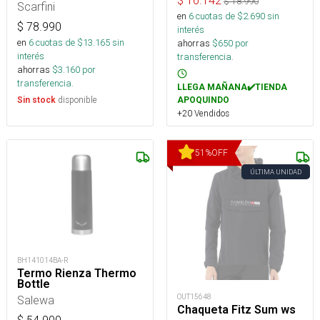
$
16.142
$
18.990
Scarfini
en
6
cuotas de $
2.690
sin
$
78.990
interés
en
6
cuotas de $
13.165
sin
ahorras
$
650
por
interés
transferencia.
ahorras
$
3.160
por
transferencia.
LLEGA MAÑANA✔️TIENDA
disponible
Sin stock
APOQUINDO
+20 Vendidos
51
%
OFF
ÚLTIMA UNIDAD
BH141014BA-R
Termo Rienza Thermo
Bottle
OUT15648
Salewa
Chaqueta Fitz Sum ws