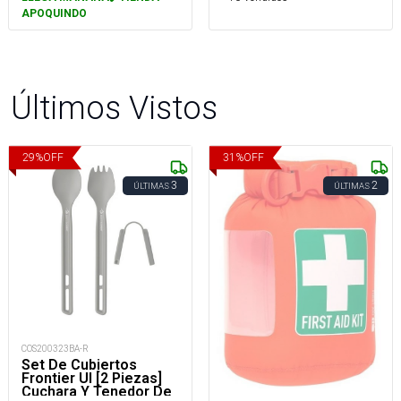
APOQUINDO
Últimos Vistos
29
%
OFF
31
%
OFF
3
2
ÚLTIMAS
ÚLTIMAS
COS200323BA-R
Set De Cubiertos
Frontier Ul [2 Piezas]
Cuchara Y Tenedor De