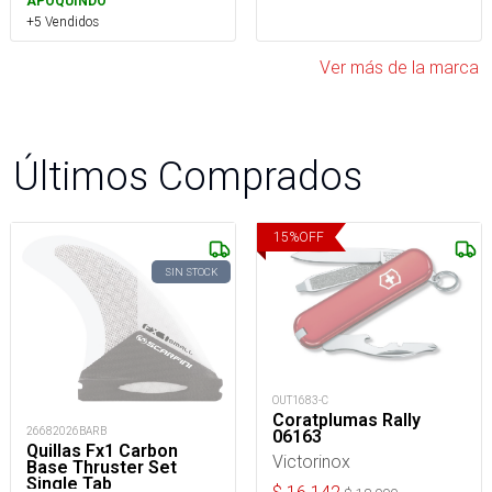
APOQUINDO
+5 Vendidos
Ver más de la marca
Últimos Comprados
15
%
OFF
SIN STOCK
OUT1683-C
Coratplumas Rally
26682026BARB
06163
Quillas Fx1 Carbon
Victorinox
Base Thruster Set
Single Tab