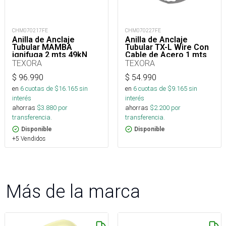
CHM070217FE
CHM070227FE
Anilla de Anclaje
Anilla de Anclaje
Tubular MAMBA
Tubular TX-L Wire Con
ignifuga 2 mts 49kN
Cable de Acero 1 mts
50kN
TEXORA
TEXORA
$
96.990
$
54.990
en
6
cuotas de $
16.165
sin
en
6
cuotas de $
9.165
sin
interés
interés
ahorras
$
3.880
por
ahorras
$
2.200
por
transferencia.
transferencia.
Disponible
Disponible
+5 Vendidos
Más de la marca