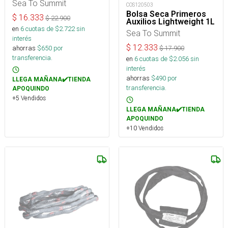
Mango Largo
Sea To Summit
COS120503
Bolsa Seca Primeros
$
16.333
$
22.900
Auxilios Lightweight 1L
en
6
cuotas de $
2.722
sin
Sea To Summit
interés
$
12.333
ahorras
$
650
por
$
17.900
transferencia.
en
6
cuotas de $
2.056
sin
interés
ahorras
$
490
por
LLEGA MAÑANA✔️TIENDA
transferencia.
APOQUINDO
+5 Vendidos
LLEGA MAÑANA✔️TIENDA
APOQUINDO
+10 Vendidos