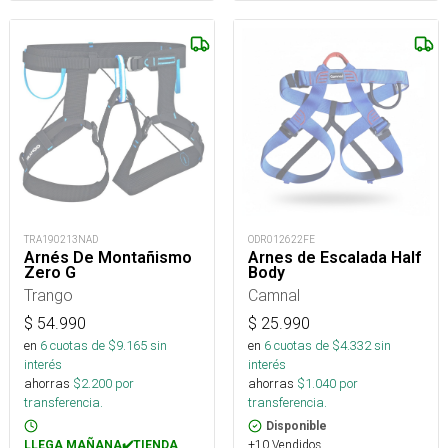
ODR012622FE
TRA190213NAD
Arnes de Escalada Half
Arnés De Montañismo
Body
Zero G
Camnal
Trango
$
25.990
$
54.990
en
6
cuotas de $
4.332
sin
en
6
cuotas de $
9.165
sin
interés
interés
ahorras
$
1.040
por
ahorras
$
2.200
por
transferencia.
transferencia.
Disponible
+10 Vendidos
LLEGA MAÑANA✔️TIENDA