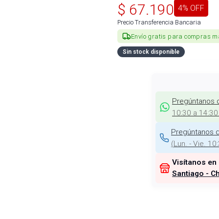
$
67.190
4
% OFF
Precio Transferencia Bancaria
Envío gratis para compras m
Sin stock disponible
Pregúntanos 
10:30 a 14:30
Pregúntanos d
(
Lun. - Vie. 10
Visítanos en
Santiago - Ch