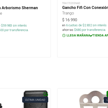
TRA170205NAD
Gancho Fifi Con Conexió
a Arborismo Sherman
Trango
re
$
16.990
en
6
cuotas de $
2.832
sin interés
 $
59.983
sin interés
ahorras
$
680
por transferencia.
400
por transferencia.
LLEGA MAÑANA✔️TIENDA A
ÚLTIMA UNIDAD