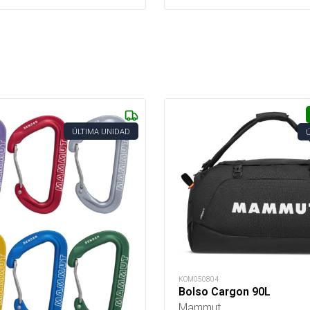
ÚLTIMA UNIDAD
KOM050804
Bolso Cargon 90L
Mammut