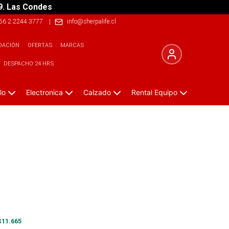
9. Las Condes
56 2 2244 3777
|
info@sherpalife.cl
DACIÓN
OFERTAS
MARCAS
DESPACHO 24 HRS
lo
Electronica
Calzado
Rental Equipo
$
11.665