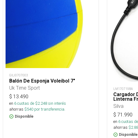
GILI0707003
Balón De Esponja Voleibol 7"
Uk Time Sport
LM170719BA
Cargador D
$
13.490
Linterna F
en
6
cuotas de $
2.248
sin interés
Silva
ahorras
$
540
por transferencia.
$
71.990
Disponible
en
6
cuotas de
ahorras
$
2.8
Disponible