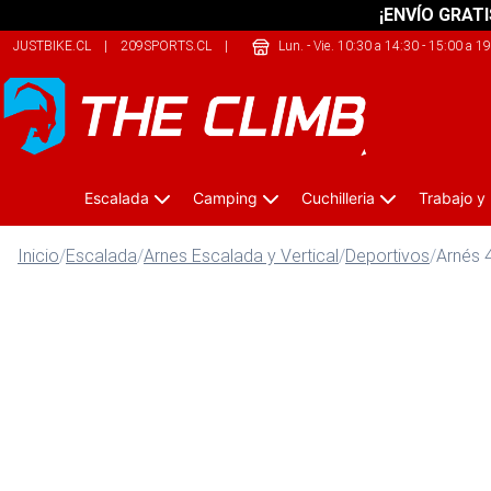
¡ENVÍO GRATI
JUSTBIKE.CL
|
209SPORTS.CL
|
ONEKAYAK.CL
Lun. - Vie. 10:30 a 14:30 - 15:00 a 1
Escalada
Camping
Cuchilleria
Trabajo y
Inicio
/
Escalada
/
Arnes Escalada y Vertical
/
Deportivos
/
Arnés 4