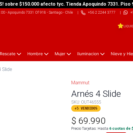
S! sobre $150.000 afecto tyc. Tienda Apoquindo 7331. Piso 
9:00
-
Apoquindo 7331 Of 918 - Santiago - Chile
|
+56 2 2244 3777
|
+
LIQUI
 Rescate
Hombre
Mujer
Iluminacion
Nieve y Hie
 Slide
Mammut
Arnés 4 Slide
SKU:
OUT46555
+5 VENDIDOS
$
69.990
Precio Tarjetas: Hasta
6
cuotas de 