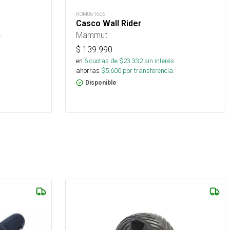
KOM061606
Casco Wall Rider
s
.
Mammut
$
139.990
en
6
cuotas de $
23.332
sin interés
ahorras
$
5.600
por transferencia.
Disponible