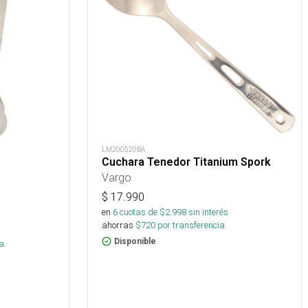
LM200520BA
Cuchara Tenedor Titanium Spork
Vargo
$
17.990
en
6
cuotas de $
2.998
sin interés
ahorras
$
720
por transferencia.
s
Disponible
a.