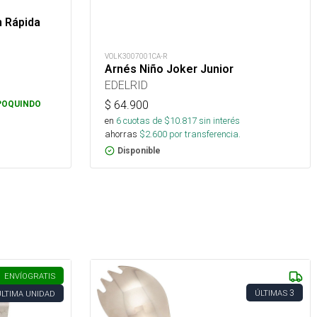
n Rápida
VOLK3007001CA-R
Arnés Niño Joker Junior
EDELRID
$
64.900
POQUINDO
en
6
cuotas de $
10.817
sin interés
ahorras
$
2.600
por transferencia.
Disponible
ENVÍO
GRATIS
3
ÚLTIMAS
ÚLTIMA UNIDAD