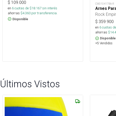
$
109.000
CM010417BA-R
en
6
cuotas de $
18.167
sin interés
Arnes Par
ahorras
$
4.360
por transferencia.
Rock Empi
Disponible
$
359.900
en
6
cuotas de
ahorras
$
14.
Disponible
+5 Vendidos
Últimos Vistos