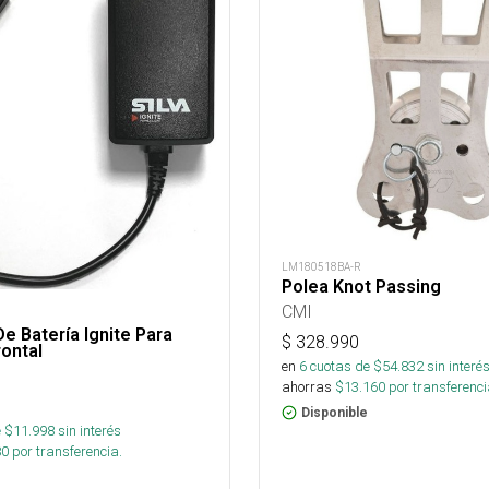
LM180518BA-R
Polea Knot Passing
CMI
e Batería Ignite Para
$
328.990
rontal
en
6
cuotas de $
54.832
sin interé
ahorras
$
13.160
por transferenci
Disponible
 $
11.998
sin interés
80
por transferencia.