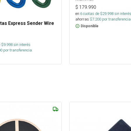
$
179.990
en
6
cuotas de $
29.998
sin interé
ahorras
$
7.200
por transferencia
ntas Express Sender Wire
Disponible
 $
9.998
sin interés
00
por transferencia.