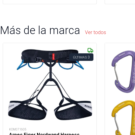
Más de la marca
Ver todos
3
ÚLTIMAS
KOM071605
Arnes Eiger Nordwand Harness