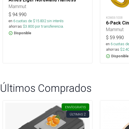
Mammut
$
94.990
KOM061008
en
6
cuotas de $
15.832
sin interés
6-Pack Ci
ahorras
$
3.800
por transferencia.
Mammut
Disponible
$
59.990
en
6
cuotas de
ahorras
$
2.4
Disponible
Últimos Comprados
ENVÍO
GRATIS
2
ÚLTIMAS