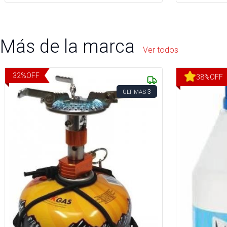
Más de la marca
Ver todos
32
%
OFF
38
%
OFF
3
ÚLTIMAS