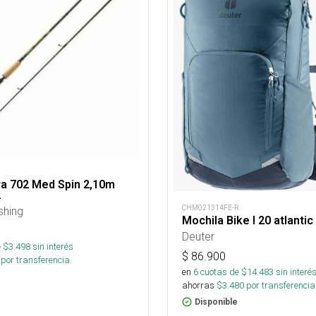
ra 702 Med Spin 2,10m
2
CHM021314FE-R
shing
Mochila Bike I 20 atlantic
Deuter
 $
3.498
sin interés
$
86.900
por transferencia.
en
6
cuotas de $
14.483
sin interé
ahorras
$
3.480
por transferencia
Disponible