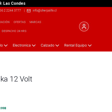
9. Las Condes
56 2 2244 3777
|
info@sherpalife.cl
DACIÓN
OFERTAS
MARCAS
DESPACHO 24 HRS
lo
Electronica
Calzado
Rental Equipo
ka 12 Volt
$
998