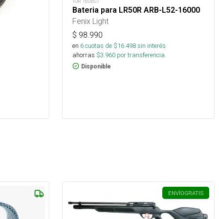
TOR 160607
Bateria para LR50R ARB-L52-16000
Fenix Light
$
98.990
en
6
cuotas de $
16.498
sin interés
ahorras
$
3.960
por transferencia.
Disponible
ENVÍO
GRATIS