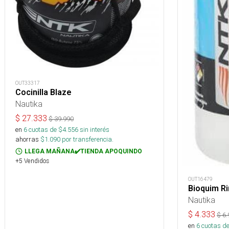
OUT33317
Cocinilla Blaze
Nautika
$
27.333
$
39.990
en
6
cuotas de $
4.556
sin interés
ahorras
$
1.090
por transferencia.
LLEGA MAÑANA✔️TIENDA APOQUINDO
+5 Vendidos
OUT16479
Bioquim Ri
Nautika
$
4.333
$
6.
en
6
cuotas de