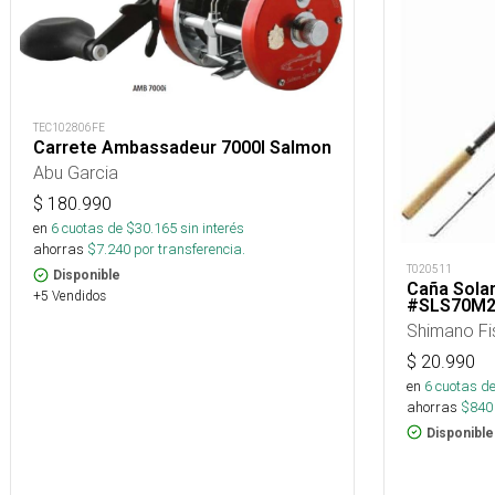
TEC102806FE
Carrete Ambassadeur 7000I Salmon
Abu Garcia
$
180.990
en
6
cuotas de $
30.165
sin interés
ahorras
$
7.240
por transferencia.
T020511
Disponible
Caña Sola
+5 Vendidos
#SLS70M
Shimano Fi
$
20.990
en
6
cuotas de
ahorras
$
840
Disponible