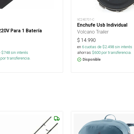
VC240701-C
Enchufe Usb Individual
20V Para 1 Batería
Volcano Trailer
$
14.990
en
6
cuotas de $
2.498
sin interés
ahorras
$
600
por transferencia.
 $
748
sin interés
por transferencia.
Disponible