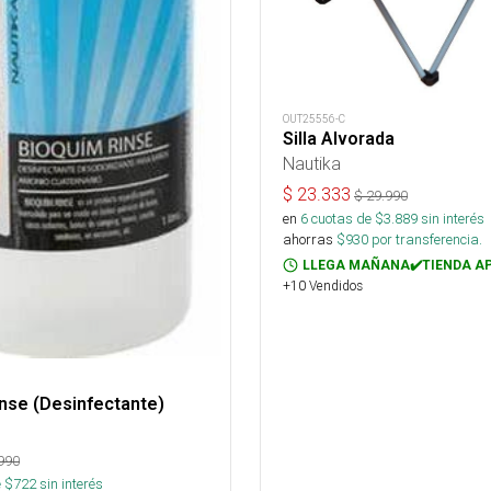
OUT25556-C
Silla Alvorada
Nautika
$
23.333
$
29.990
en
6
cuotas de $
3.889
sin interés
ahorras
$
930
por transferencia.
LLEGA MAÑANA✔️TIENDA A
+10 Vendidos
nse (Desinfectante)
990
 $
722
sin interés