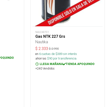
NAU240701
Gas NTK 227 Grs
Nautika
$
2.333
$
2.990
en
6
cuotas de $
389
sin interés
POQUINDO
ahorras
$
90
por transferencia.
LLEGA MAÑANA✔️TIENDA APOQUINDO
+240 Vendidos