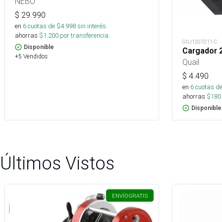
NEBO
$
29.990
en
6
cuotas de $
4.998
sin interés
ahorras
$
1.200
por transferencia.
GILI1207011-C
Disponible
Cargador 2
+5 Vendidos
Quail
$
4.490
en
6
cuotas de
ahorras
$
180
Disponible
Últimos Vistos
ENVÍO
GRATIS