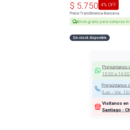
$
5.750
4
% OFF
Precio Transferencia Bancaria
Envío gratis para compras m
Sin stock disponible
Pregúntanos 
10:30 a 14:30
Pregúntanos d
(
Lun. - Vie. 10
Visítanos en
Santiago - Ch