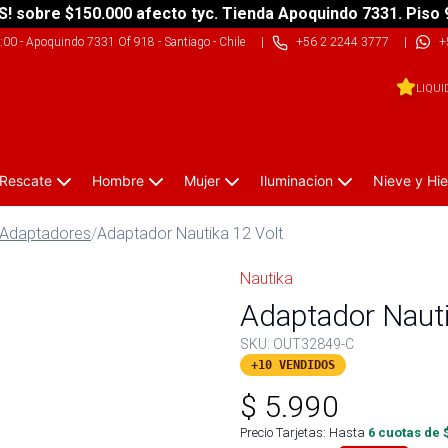
S! sobre $150.000 afecto tyc. Tienda Apoquindo 7331. Piso 
9:00
-
Apoquindo 7331 Of 918 - Santiago - Chile
|
+56 2 2244 3777
|
+
LIQUI
 Rescate
Hombre
Mujer
Iluminacion
Nieve y Hie
 Adaptadores
/
Adaptador Nautika 12 Volt
Nautika
Adaptador Nauti
SKU:
OUT32849-C
+10 VENDIDOS
$
5.990
Precio Tarjetas: Hasta
6
cuotas de 