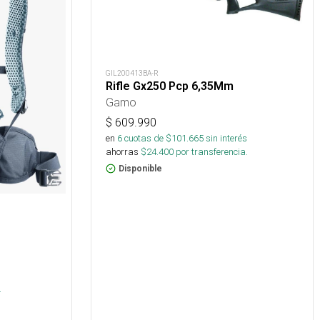
GIL200413BA-R
Rifle Gx250 Pcp 6,35Mm
Gamo
$
609.990
en
6
cuotas de $
101.665
sin interés
ahorras
$
24.400
por transferencia.
Disponible
s
.