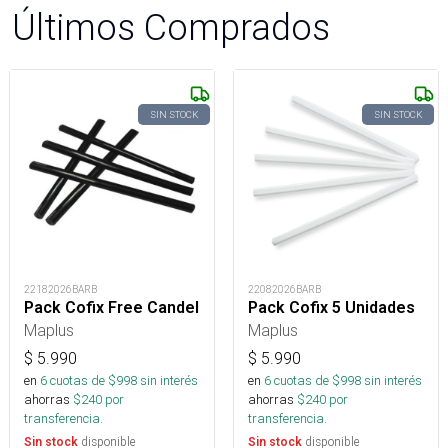
Últimos Comprados
SIN STOCK
SIN STOCK
22182026BARB
22082026BARB
Pack Cofix Free Candel
Pack Cofix 5 Unidades
Maplus
Maplus
$
5.990
$
5.990
en
6
cuotas de $
998
sin interés
en
6
cuotas de $
998
sin interés
ahorras
$
240
por
ahorras
$
240
por
transferencia.
transferencia.
disponible
disponible
Sin stock
Sin stock