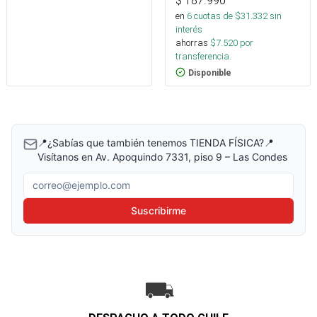
$
187.990
en
6
cuotas de $
31.332
sin
interés
ahorras
$
7.520
por
transferencia.
Disponible
📍¿Sabías que también tenemos TIENDA FÍSICA?📍
Visítanos en Av. Apoquindo 7331, piso 9 – Las Condes
Correo electrónico
Suscribirme