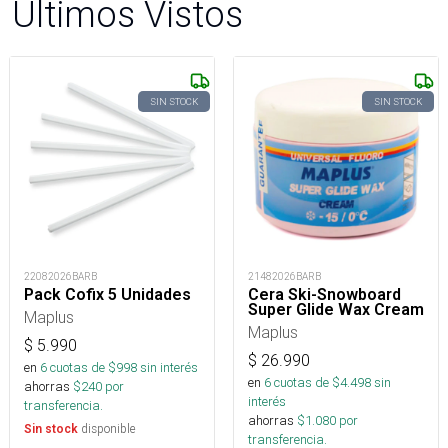
Últimos Vistos
SIN STOCK
SIN STOCK
22082026BARB
21482026BARB
Pack Cofix 5 Unidades
Cera Ski-Snowboard
Super Glide Wax Cream
Maplus
Maplus
$
5.990
$
26.990
en
6
cuotas de $
998
sin interés
en
6
cuotas de $
4.498
sin
ahorras
$
240
por
interés
transferencia.
ahorras
$
1.080
por
disponible
Sin stock
transferencia.