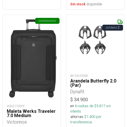
disponible
Sin stock
ENVÍO
GRATIS
2
ÚLTIMAS
BH100209BA
Arandela Butterfly 2.0
(Par)
Dynafit
$
34.900
en
6
cuotas de $
5.817
sin
VIX021708FE
Maleta Werks Traveler
interés
7.0 Medium
ahorras
$
1.400
por
Victorinox
transferencia.