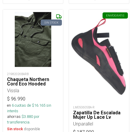
ENVÍO
GRATIS
SIN STOCK
21982026BARB
Chaqueta Northern
Cord Eco Hooded
Vissla
$
96.990
en
6
cuotas de $
16.165
sin
LM050605BA-R
interés
Zapatilla De Escalada
ahorras
$
3.880
por
Mujer Up Lace Lv
transferencia.
Unparallel
disponible
Sin stock