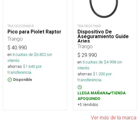
TRA120223NAD-R
TRA190201NAD
Pico para Piolet Raptor
Dispositivo De
Aseguramiento Guide
Trango
Aries
Trango
$
40.990
en
6
cuotas de $
6.832
sin
$
29.990
interés
en
6
cuotas de $
4.998
sin
ahorras
$
1.640
por
interés
transferencia.
ahorras
$
1.200
por
transferencia.
Disponible
LLEGA MAÑANA✔️TIENDA
APOQUINDO
+5 Vendidos
Ver más de la marca