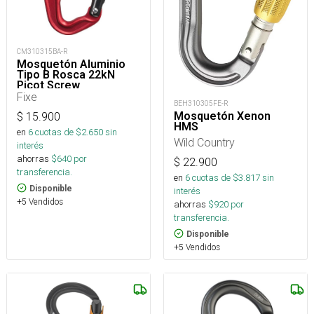
CM310315BA-R
Mosquetón Aluminio
Tipo B Rosca 22kN
Picot Screw
Fixe
BEH310305FE-R
Mosquetón Xenon
$
15.900
HMS
en
6
cuotas de $
2.650
sin
Wild Country
interés
ahorras
$
640
por
$
22.900
transferencia.
en
6
cuotas de $
3.817
sin
Disponible
interés
+5 Vendidos
ahorras
$
920
por
transferencia.
Disponible
+5 Vendidos