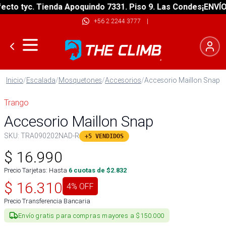
o tyc. Tienda Apoquindo 7331. Piso 9. Las Condes
¡ENVÍO GR
+56 2 2244 3777
|
Inicio
/
Escalada
/
Mosquetones
/
Accesorios
/
Accesorio Maillon Snap
Trango
Accesorio Maillon Snap
SKU:
TRA090202NAD-R
+5 VENDIDOS
$
16.990
Precio Tarjetas: Hasta
6
cuotas de $
2.832
$
16.310
4
% OFF
Precio Transferencia Bancaria
Envío gratis para compras mayores a $150.000