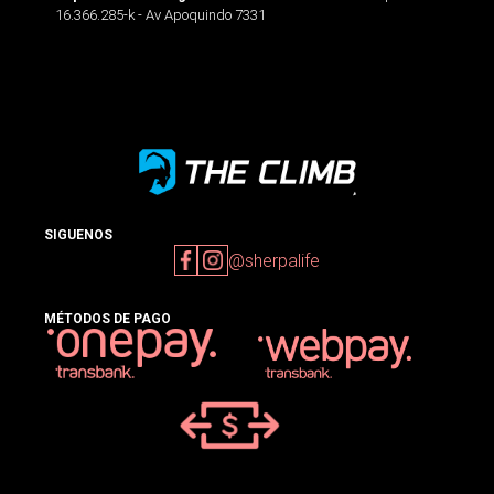
16.366.285-k - Av Apoquindo 7331
SIGUENOS
@sherpalife
MÉTODOS DE PAGO