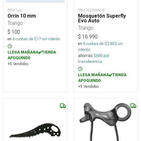
PRU01JA
TRA110220NAD-R
Orrin 10 mm
Mosquetón Superfly
Evo Auto
Trango
Trango
$
100
$
16.990
en
6
cuotas de $
17
sin interés
en
6
cuotas de $
2.832
sin
interés
LLEGA MAÑANA✔️TIENDA
ahorras
$
680
por
APOQUINDO
transferencia.
+5 Vendidos
LLEGA MAÑANA✔️TIENDA
APOQUINDO
+5 Vendidos