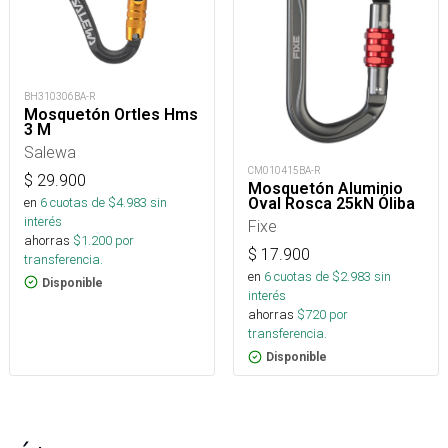
BH310306BA-R
Mosquetón Ortles Hms
3 M
Salewa
CM010415BA-R
$
29.900
Mosquetón Aluminio
en
6
cuotas de $
4.983
sin
Oval Rosca 25kN Óliba
interés
Fixe
ahorras
$
1.200
por
$
17.900
transferencia.
en
6
cuotas de $
2.983
sin
Disponible
interés
ahorras
$
720
por
transferencia.
Disponible