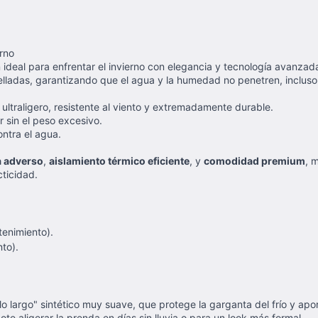
erno
n ideal para enfrentar el invierno con elegancia y tecnología avanza
ladas, garantizando que el agua y la humedad no penetren, incluso b
 ultraligero, resistente al viento y extremadamente durable.
 sin el peso excesivo.
ontra el agua.
a adverso
,
aislamiento térmico eficiente
, y
comodidad premium
, 
ticidad.
tenimiento).
nto).
lo largo" sintético muy suave, que protege la garganta del frío y apor
ote aligerar la prenda en días sin lluvia o para un look más formal.