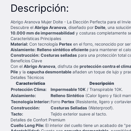
Descripción:
Abrigo Aranova Mujer Doite - La Elección Perfecta para el Invi
Descubre el
Abrigo Aranova
, diseñado por
Doite
, una solució
10.000 mm de impermeabilidad
y costuras completamente sel
Características Principales
Material:
Con tecnología
Pertex
en el forro, reconocido por ser
Aislamiento:
Relleno sintético eficiente
para mantener el calor
Construcción:
Costuras selladas
para una protección total c
Beneficios Clave
Con el
Abrigo Aranova
, disfruta de
protección contra el clim
Pile
y la
capucha desmontable
añaden un toque de lujo y prac
Detalles Técnicos
Característica
Descripción
Protección Clima:
Impermeable 10K
/ Transpirable 10K.
Aislamiento:
Relleno Sintético
(Calor ligero y fácil man
Tecnología Interior:
Forro
Pertex
(Resistente, ligero y cortavie
Construcción:
Costuras Selladas
(Waterproof).
Tacto:
Tejido exterior suave al tacto.
Detalles de Confort Premium
Cuello Long Pile:
El interior del cuello tiene un acabado de "pe
Adaptabilidad:
Cuenta con
capucha desmontable
, permitiénd