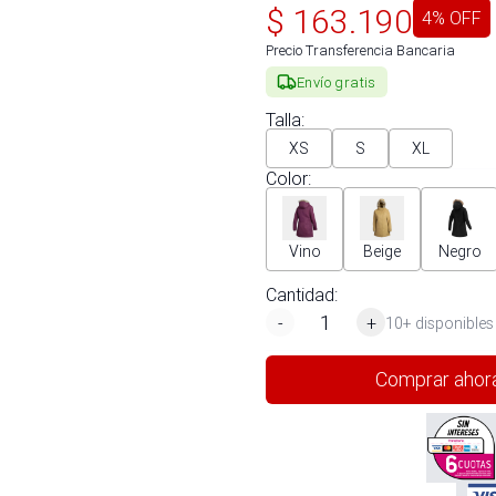
$
163.190
4
% OFF
Precio Transferencia Bancaria
Envío gratis
Talla
:
XS
S
XL
Color
:
Vino
Beige
Negro
Cantidad:
-
+
10+ disponibles
Comprar ahor