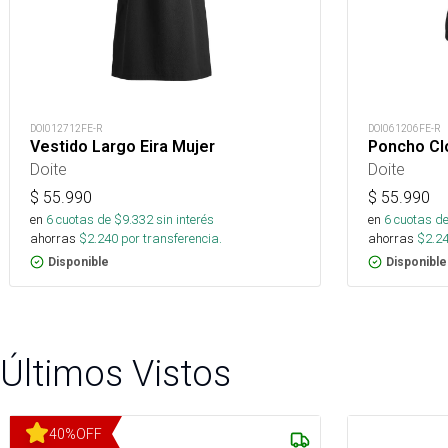
DOI012712FE-R
DOI061206FE-R
Vestido Largo Eira Mujer
Poncho Cl
Doite
Doite
$
55.990
$
55.990
en
6
cuotas de $
9.332
sin interés
en
6
cuotas de
ahorras
$
2.240
por transferencia.
ahorras
$
2.2
Disponible
Disponible
Últimos Vistos
40
%
OFF