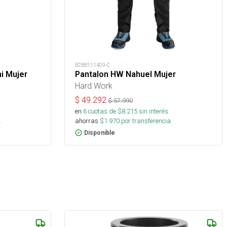
B2BB111409-C
i Mujer
Pantalon HW Nahuel Mujer
Hard Work
$
49.292
$
57.990
en
6
cuotas de $
8.215
sin interés
.
ahorras
$
1.970
por transferencia.
Disponible