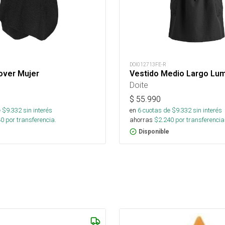
DOI012713FE-R
over Mujer
Vestido Medio Largo Lum
Doite
$
55.990
 $
9.332
sin interés
en
6
cuotas de $
9.332
sin interés
40
por transferencia.
ahorras
$
2.240
por transferencia
Disponible