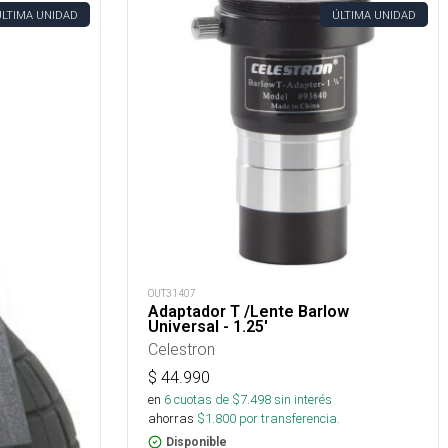
ÚLTIMA UNIDAD
ÚLTIMA UNIDAD
OUT31407
Adaptador T /Lente Barlow
Universal - 1.25'
Celestron
$
44.990
en
6
cuotas de $
7.498
sin interés
ahorras
$
1.800
por transferencia.
Disponible