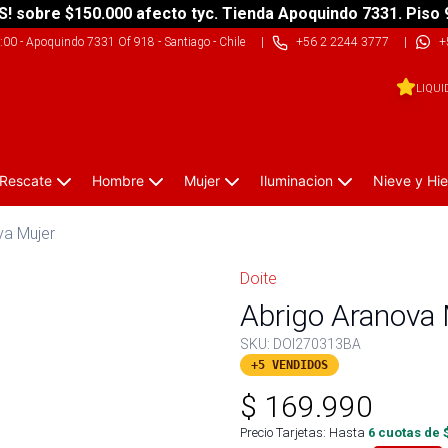
S! sobre $150.000 afecto tyc. Tienda Apoquindo 7331. Piso 
9:00
-
Apoquindo 7331 Of 918 - Santiago - Chile
|
+56 2 2244 3777
|
+
LIQUI
 Rescate
Hombre
Mujer
Iluminacion
Nieve y Hie
va Mujer
Doite
Abrigo Aranova 
SKU:
DOI270313BA
+5 VENDIDOS
$
169.990
Precio Tarjetas: Hasta
6
cuotas de 