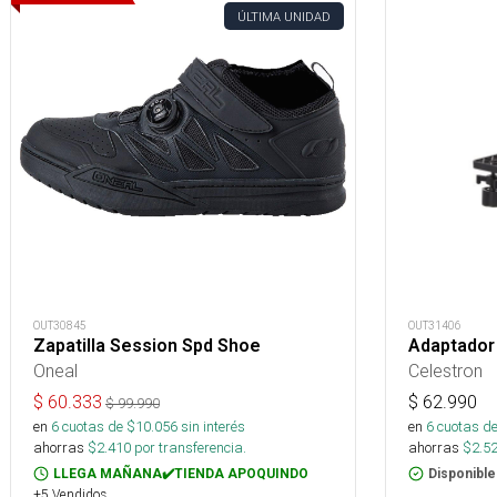
ÚLTIMA UNIDAD
OUT30845
OUT31406
Zapatilla Session Spd Shoe
Adaptador 
Oneal
Celestron
$
60.333
$
62.990
$
99.990
en
6
cuotas de $
10.056
sin interés
en
6
cuotas de
ahorras
$
2.410
por transferencia.
ahorras
$
2.5
LLEGA MAÑANA✔️TIENDA APOQUINDO
Disponible
+5 Vendidos