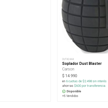
OUT42444
Soplador Dust Blaster
Carson
$
14.990
en
6
cuotas de $
2.498
sin interés
ahorras
$
600
por transferencia.
Disponible
+5 Vendidos