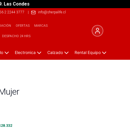
9. Las Condes
56 2 2244 3777
|
info@sherpalife.cl
DACIÓN
OFERTAS
MARCAS
DESPACHO 24 HRS
lo
Electronica
Calzado
Rental Equipo
Mujer
$
28.332